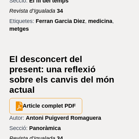
Secció:
El fil del temps
Revista d’Igualada
34
Etiquetes:
Ferran Garcia Diez
,
medicina
,
metges
El desconcert del
present: una reflexió
sobre els canvis del món
actual
Article complet PDF
Autor:
Antoni Puigverd Romaguera
Secció:
Panoràmica
Revista d’Igualada
34