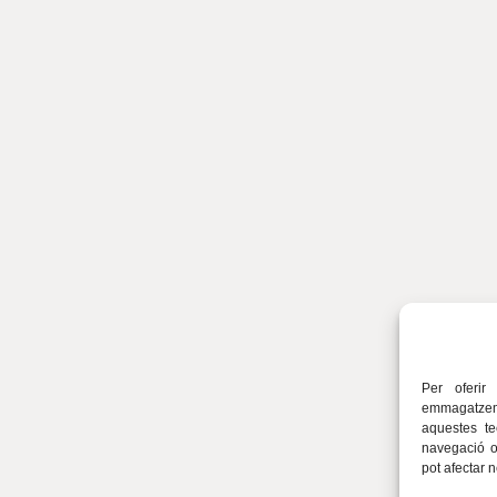
Per oferir
emmagatzema
aquestes t
navegació o 
pot afectar 