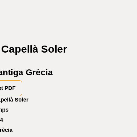
 Capellà Soler
antiga Grècia
et PDF
pellà Soler
emps
4
rècia