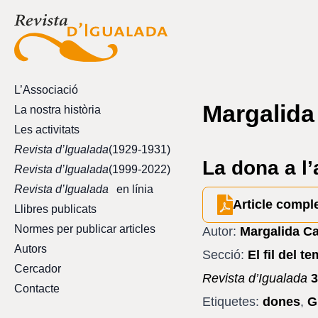
L’Associació
Margalida
La nostra història
Les activitats
Revista d’Igualada
(1929-1931)
La dona a l’
Revista d’Igualada
(1999-2022)
Revista d’Igualada
en línia
Article compl
Llibres publicats
Normes per publicar articles
Autor:
Margalida Ca
Autors
Secció:
El fil del t
Cercador
Revista d’Igualada
3
Contacte
Etiquetes:
dones
,
G