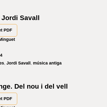
 Jordi Savall
et PDF
Minguet
4
tes
,
Jordi Savall
,
música antiga
e. Del nou i del vell
et PDF