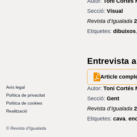
Autor:
Toni Cortés 
Secció:
Visual
Revista d’Igualada
2
Etiquetes:
dibuixos
Entrevista 
Article compl
Avís legal
Autor:
Toni Cortés 
Política de privacitat
Secció:
Gent
Política de cookies
Revista d’Igualada
2
Realització
Etiquetes:
cava
,
en
©
Revista d’Igualada