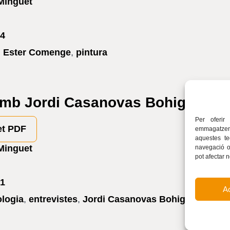
Minguet
4
,
Ester Comenge
,
pintura
amb Jordi Casanovas Bohigas, en
Per oferir
et PDF
emmagatzema
aquestes t
Minguet
navegació o 
pot afectar 
1
A
ologia
,
entrevistes
,
Jordi Casanovas Bohigas
,
vi