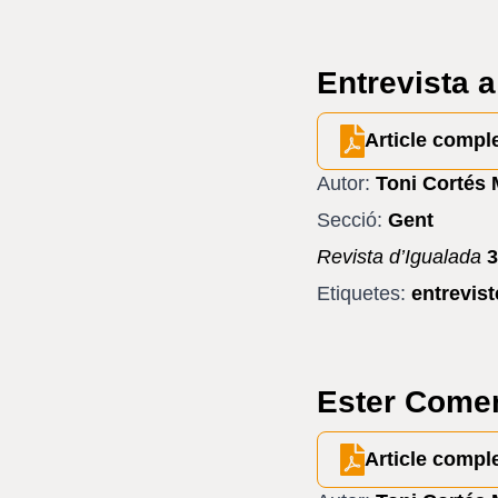
Entrevista a
Article compl
Autor:
Toni Cortés 
Secció:
Gent
Revista d’Igualada
3
Etiquetes:
entrevis
Ester Comeng
Article compl