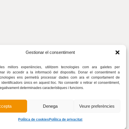
Gestionar el consentiment
òleg
 les millors experiències, utilitzem tecnologies com ara galetes per
r i/o accedir a la informació del dispositiu. Donar el consentiment a
ecnologies ens permetrà processar dades com ara el comportament de
identificadors únics en aquest lloc. No consentir o retirar el consentiment,
negativament determinades característiques i funcions.
ccepta
Denega
Veure preferències
Política de cookies
Política de privacitat