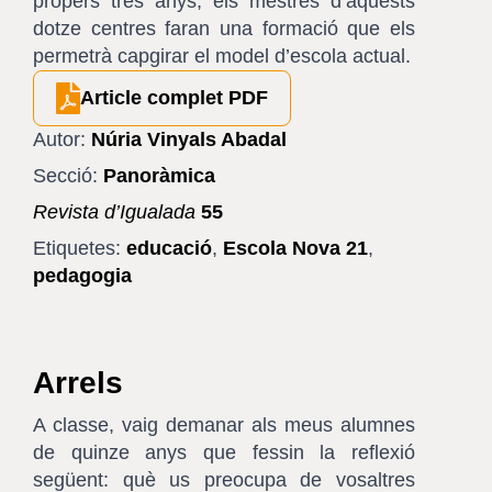
propers tres anys, els mestres d’aquests
dotze centres faran una formació que els
permetrà capgirar el model d’escola actual.
Article complet PDF
Autor:
Núria Vinyals Abadal
Secció:
Panoràmica
Revista d’Igualada
55
Etiquetes:
educació
,
Escola Nova 21
,
pedagogia
Arrels
A classe, vaig demanar als meus alumnes
de quinze anys que fessin la reflexió
següent: què us preocupa de vosaltres