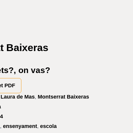
t Baixeras
ets?, on vas?
et PDF
,
Laura de Mas
,
Montserrat Baixeras
a
4
ó
,
ensenyament
,
escola