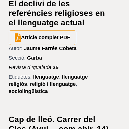
El declivi de les
referències religioses en
el llenguatge actual
Article complet PDF
Autor:
Jaume Farrés Cobeta
Secció:
Garba
Revista d’Igualada
35
Etiquetes:
llenguatge
,
llenguatge
religiós
,
religió i llenguatge
,
sociolingüística
Cap de lleó. Carrer del
Clos (Avui… com ahir, 14)