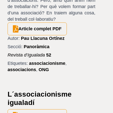
d’associacions. Però, amb quin ànim hem
de treballar-hi? Per què volem formar part
d’una associació? En traiem alguna cosa,
del treball col·laboratiu?
Article complet PDF
Autor:
Pau Llacuna Ortínez
Secció:
Panoràmica
Revista d’Igualada
52
Etiquetes:
associacionisme
,
associacions
,
ONG
L´associacionisme
igualadí