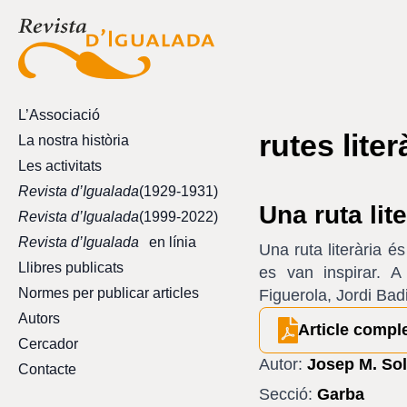
L’Associació
rutes liter
La nostra història
Les activitats
Revista d’Igualada
(1929-1931)
Una ruta lit
Revista d’Igualada
(1999-2022)
Revista d’Igualada
en línia
Una ruta literària é
Llibres publicats
es van inspirar. A
Normes per publicar articles
Figuerola, Jordi Bad
Autors
Article compl
Cercador
Autor:
Josep M. So
Contacte
Secció:
Garba