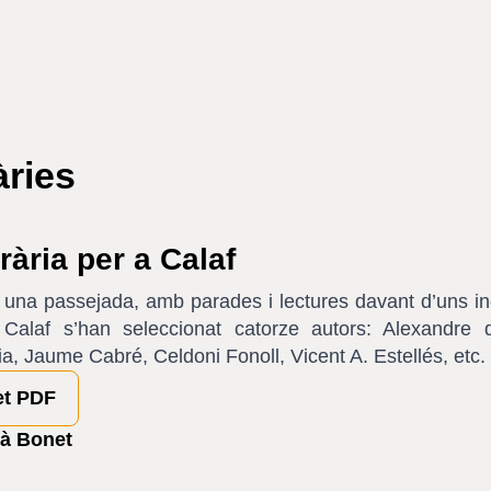
àries
erària per a Calaf
s una passejada, amb parades i lectures davant d’uns in
 Calaf s’han seleccionat catorze autors: Alexandre 
ia, Jaume Cabré, Celdoni Fonoll, Vicent A. Estellés, etc.
et PDF
là Bonet