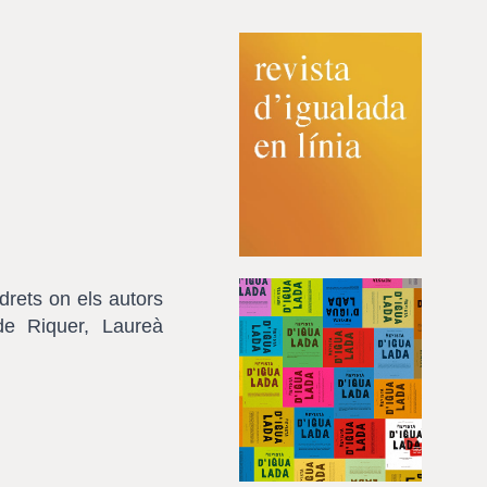
drets on els autors
de Riquer, Laureà