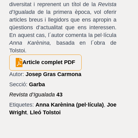
diversitat i reprenent un títol de la
Revista
d’Igualada
de la primera època, vol oferir
articles breus i llegidors que ens apropin a
qüestions d’actualitat que ens interessen.
En aquest cas, l´autor comenta la pel·lícula
Anna Karènina,
basada en l´obra de
Tolstoi.
Article complet PDF
Autor:
Josep Gras Carmona
Secció:
Garba
Revista d’Igualada
43
Etiquetes:
Anna Karènina (pel·lícula)
,
Joe
Wright
,
Lleó Tolstoi