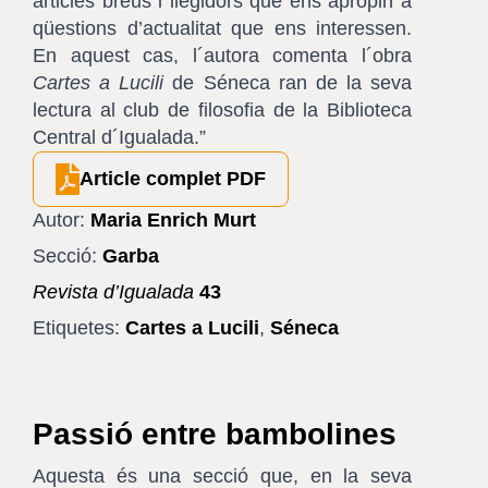
articles breus i llegidors que ens apropin a
qüestions d’actualitat que ens interessen.
En aquest cas, l´autora comenta l´obra
Cartes a Lucili
de Séneca ran de la seva
lectura al club de filosofia de la Biblioteca
Central d´Igualada.”
Article complet PDF
Autor:
Maria Enrich Murt
Secció:
Garba
Revista d’Igualada
43
Etiquetes:
Cartes a Lucili
,
Séneca
Passió entre bambolines
Aquesta és una secció que, en la seva