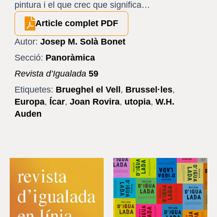
pintura i el que crec que significa…
Article complet PDF
Autor:
Josep M. Solà Bonet
Secció:
Panoràmica
Revista d’Igualada
59
Etiquetes:
Brueghel el Vell
,
Brussel·les
,
Europa
,
Ícar
,
Joan Rovira
,
utopia
,
W.H.
Auden