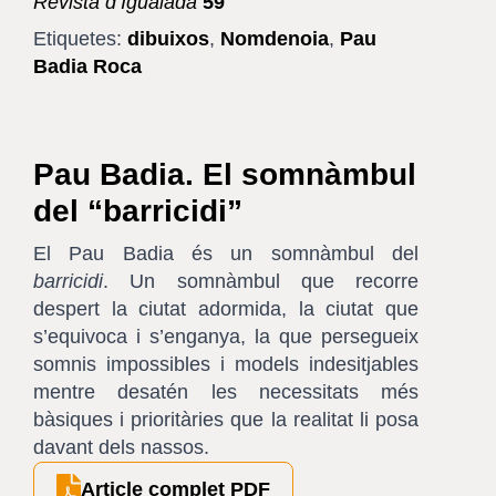
Revista d’Igualada
59
Etiquetes:
dibuixos
,
Nomdenoia
,
Pau
Badia Roca
Pau Badia. El somnàmbul
del “barricidi”
El Pau Badia és un somnàmbul del
barricidi
. Un somnàmbul que recorre
despert la ciutat adormida, la ciutat que
s’equivoca i s’enganya, la que persegueix
somnis impossibles i models indesitjables
mentre desatén les necessitats més
bàsiques i prioritàries que la realitat li posa
davant dels nassos.
Article complet PDF