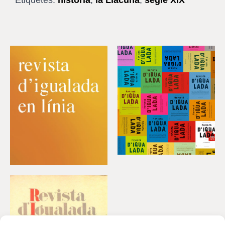
Etiquetes:
història
,
la Llacuna
,
segle XIX