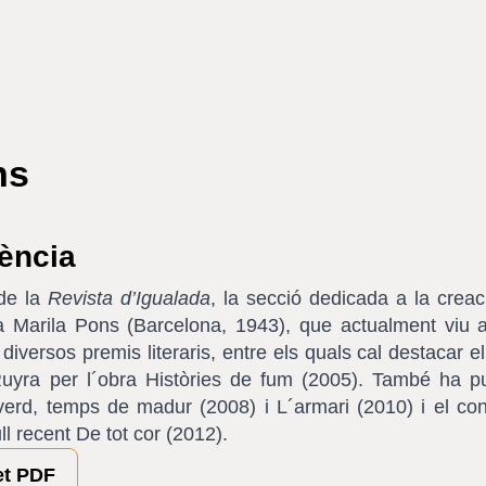
ns
ència
de la
Revista d’Igualada
, la secció dedicada a la creaci
ra Marila Pons (Barcelona, 1943), que actualment viu 
 diversos premis literaris, entre els quals cal destacar 
uyra per l´obra Històries de fum (2005). També ha pub
verd, temps de madur (2008) i L´armari (2010) i el c
ll recent De tot cor (2012).
et PDF