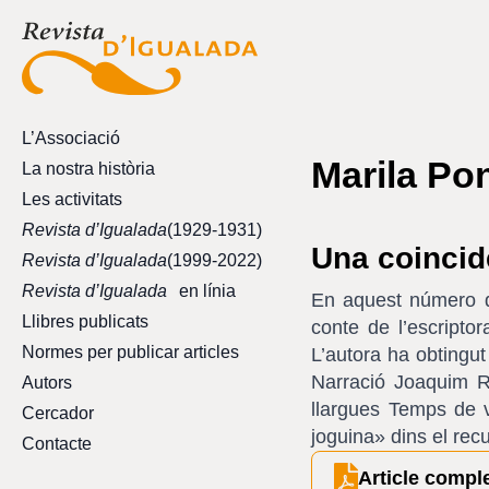
L’Associació
Marila Po
La nostra història
Les activitats
Revista d’Igualada
(1929-1931)
Una coincid
Revista d’Igualada
(1999-2022)
Revista d’Igualada
en línia
En aquest número 
Llibres publicats
conte de l’escripto
Normes per publicar articles
L’autora ha obtingut
Narració Joaquim R
Autors
llargues Temps de 
Cercador
joguina» dins el recu
Contacte
Article compl