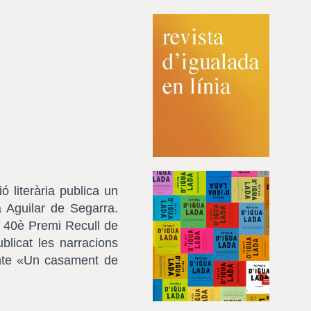
ó literària publica un
a Aguilar de Segarra.
el 40è Premi Recull de
licat les narracions
onte «Un casament de