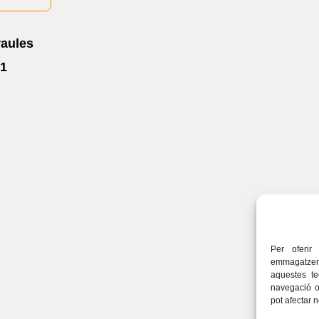
raules
1
Per oferir
emmagatzema
aquestes t
navegació o 
pot afectar 