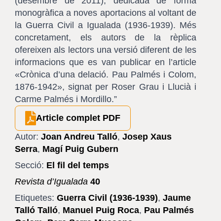
(desembre de 2011), dedicada de forma
monogràfica a noves aportacions al voltant de
la Guerra Civil a Igualada (1936-1939). Més
concretament, els autors de la rèplica
ofereixen als lectors una versió diferent de les
informacions que es van publicar en l’article
«Crònica d’una delació. Pau Palmés i Colom,
1876-1942», signat per Roser Grau i Llucià i
Carme Palmés i Mordillo.”
Article complet PDF
Autor:
Joan Andreu Talló
,
Josep Xaus
Serra
,
Magí Puig Gubern
Secció:
El fil del temps
Revista d’Igualada
40
Etiquetes:
Guerra Civil (1936-1939)
,
Jaume
Talló Talló
,
Manuel Puig Roca
,
Pau Palmés