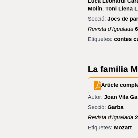
Luca Leonardi Car
Molín
,
Toni Llena 
Secció:
Jocs de pa
Revista d’Igualada
6
Etiquetes:
contes c
La família M
Article compl
Autor:
Joan Vila Ga
Secció:
Garba
Revista d’Igualada
2
Etiquetes:
Mozart