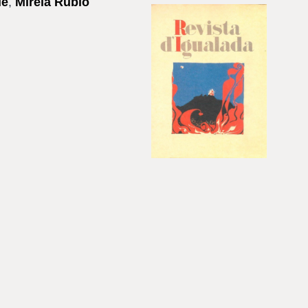
lé
,
Mireia Rubio