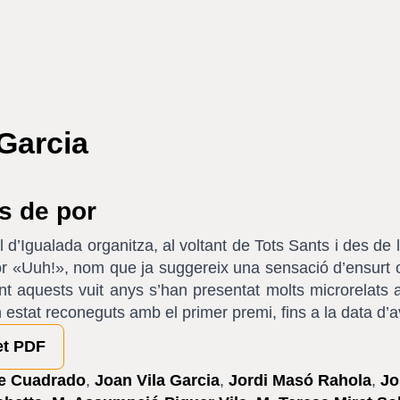
 Garcia
ts de por
l d’Igualada organitza, al voltant de Tots Sants i des de 
or «Uuh!», nom que ja suggereix una sensació d’ensurt o
ant aquests vuit anys s’han presentat molts microrelats 
 estat reconeguts amb el primer premi, fins a la data d’a
et PDF
e Cuadrado
,
Joan Vila Garcia
,
Jordi Masó Rahola
,
Jo