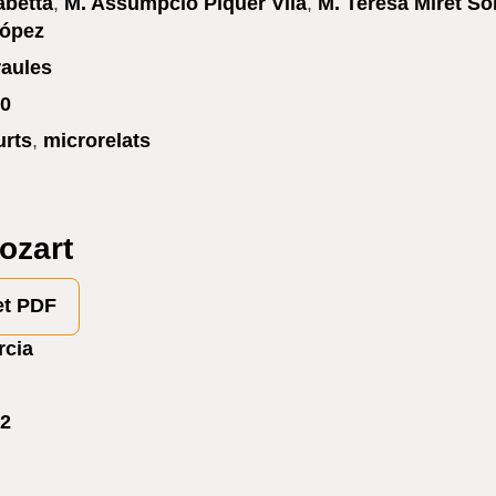
abetta
,
M. Assumpció Piquer Vila
,
M. Teresa Miret So
López
raules
0
urts
,
microrelats
ozart
et PDF
rcia
2