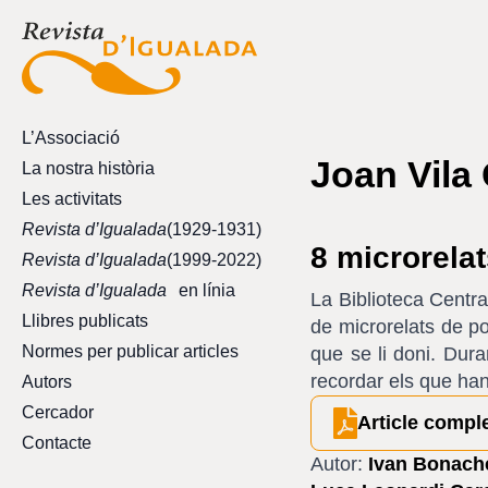
L’Associació
Joan Vila
La nostra història
Les activitats
Revista d’Igualada
(1929-1931)
8 microrela
Revista d’Igualada
(1999-2022)
Revista d’Igualada
en línia
La Biblioteca Centra
Llibres publicats
de microrelats de p
Normes per publicar articles
que se li doni. Dur
recordar els que han
Autors
Cercador
Article compl
Contacte
Autor:
Ivan Bonach