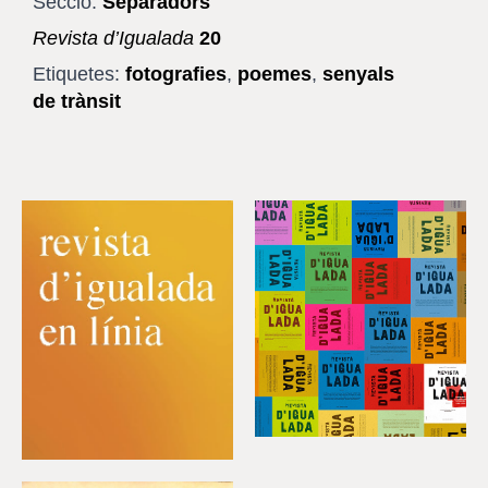
Secció:
Separadors
Revista d’Igualada
20
Etiquetes:
fotografies
,
poemes
,
senyals
de trànsit