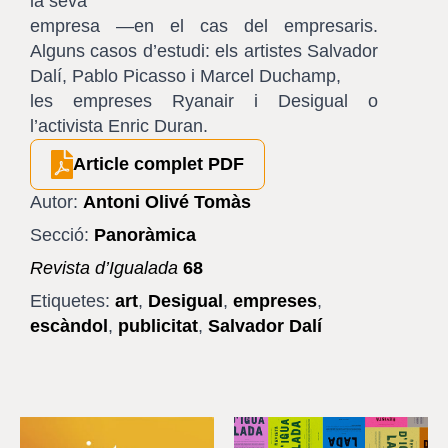
la seva
empresa —en el cas del empresaris.
Alguns casos d’estudi: els artistes Salvador
Dalí, Pablo Picasso i Marcel Duchamp,
les empreses Ryanair i Desigual o
l’activista Enric Duran.
Article complet PDF
Autor:
Antoni Olivé Tomàs
Secció:
Panoràmica
Revista d’Igualada
68
Etiquetes:
art
,
Desigual
,
empreses
,
escàndol
,
publicitat
,
Salvador Dalí