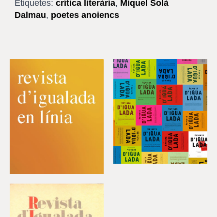
Etiquetes:
crítica literària
,
Miquel Solà
Dalmau
,
poetes anoiencs