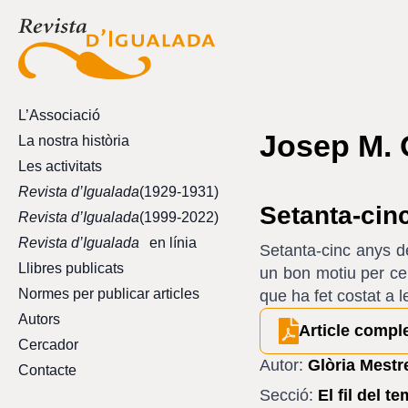
L’Associació
Josep M. 
La nostra història
Les activitats
Revista d’Igualada
(1929-1931)
Setanta-cin
Revista d’Igualada
(1999-2022)
Revista d’Igualada
en línia
Setanta-cinc anys de
Llibres publicats
un bon motiu per ce
Normes per publicar articles
que ha fet costat a 
Autors
Article compl
Cercador
Autor:
Glòria Mest
Contacte
Secció:
El fil del t