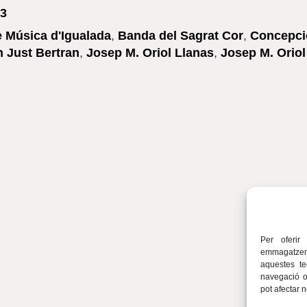
3
 Música d'Igualada
,
Banda del Sagrat Cor
,
Concepci
 Just Bertran
,
Josep M. Oriol Llanas
,
Josep M. Oriol
Per oferir
emmagatzema
aquestes t
navegació o 
pot afectar 