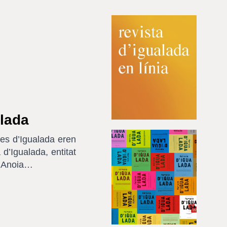
alada
nes d’Igualada eren
d’Igualada, entitat
 l’Anoia…