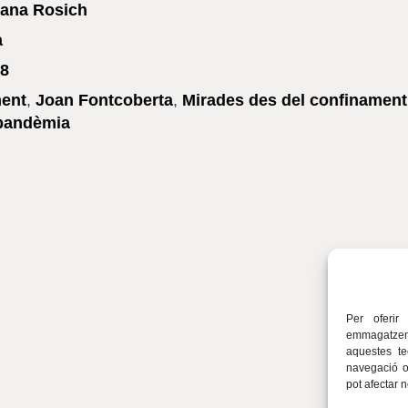
sana Rosich
a
8
ment
,
Joan Fontcoberta
,
Mirades des del confinament
pandèmia
Per oferir
emmagatzema
aquestes t
navegació o 
pot afectar 