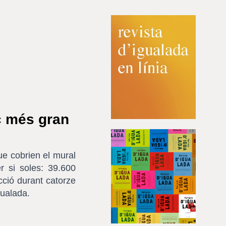
c més gran
ue cobrien el mural
r si soles: 39.600
cció durant catorze
gualada.