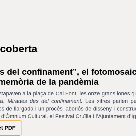
coberta
s del confinament”, el fotomosai
 memòria de la pandèmia
estapaven a la plaça de Cal Font les onze grans lones q
a,
Mirades des del confinament.
Les xifres parlen pe
es de llargada i un procés laboriós de disseny i constru
 d’Òmnium Cultural, el Festival Cruïlla i l’Ajuntament d’I
et PDF