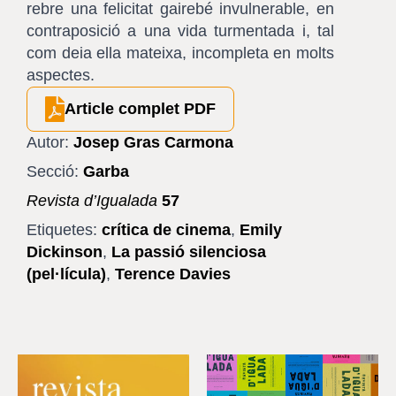
rebre una felicitat gairebé invulnerable, en
contraposició a una vida turmentada i, tal
com deia ella mateixa, incompleta en molts
aspectes.
Article complet PDF
Autor:
Josep Gras Carmona
Secció:
Garba
Revista d’Igualada
57
Etiquetes:
crítica de cinema
,
Emily
Dickinson
,
La passió silenciosa
(pel·lícula)
,
Terence Davies