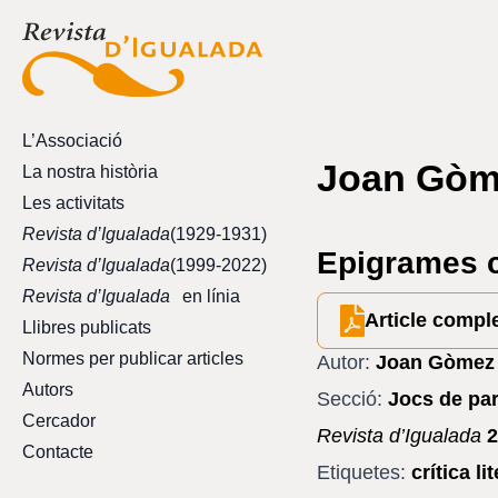
L’Associació
Joan Gòme
La nostra història
Les activitats
Revista d’Igualada
(1929-1931)
Epigrames c
Revista d’Igualada
(1999-2022)
Revista d’Igualada
en línia
Article compl
Llibres publicats
Normes per publicar articles
Autor:
Joan Gòmez 
Autors
Secció:
Jocs de pa
Cercador
Revista d’Igualada
2
Contacte
Etiquetes:
crítica li