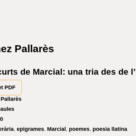
z Pallarès
urts de Marcial: una tria des de 
et PDF
Pallarès
raules
0
terària
,
epigrames
,
Marcial
,
poemes
,
poesia llatina