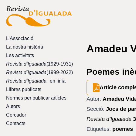
L’Associació
Amadeu V
La nostra història
Les activitats
Revista d’Igualada
(1929-1931)
Poemes inèd
Revista d’Igualada
(1999-2022)
Revista d’Igualada
en línia
Article compl
Llibres publicats
Normes per publicar articles
Autor:
Amadeu Vida
Autors
Secció:
Jocs de pa
Cercador
Revista d’Igualada
3
Contacte
Etiquetes:
poemes