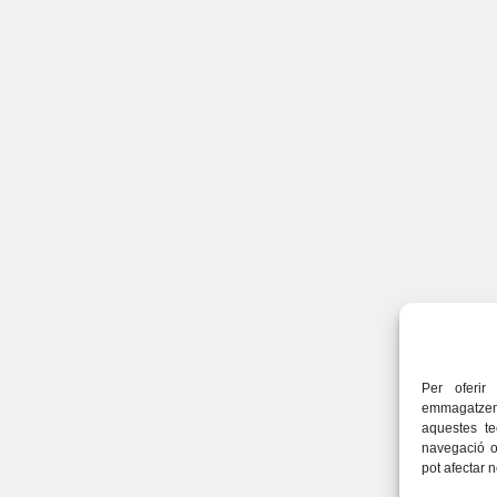
Per oferir
emmagatzema
aquestes t
navegació o 
pot afectar 