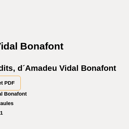
idal Bonafont
its, d´Amadeu Vidal Bonafont
et PDF
l Bonafont
raules
1