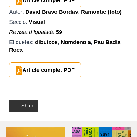
Article complet PDF
Autor:
David Bravo Bordas
,
Ramontic (foto)
Secció:
Visual
Revista d’Igualada
59
Etiquetes:
dibuixos
,
Nomdenoia
,
Pau Badia
Roca
Article complet PDF
Share