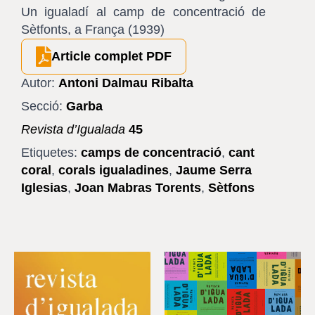
Un igualadí al camp de concentració de
Sètfonts, a França (1939)
Article complet PDF
Autor:
Antoni Dalmau Ribalta
Secció:
Garba
Revista d’Igualada
45
Etiquetes:
camps de concentració
,
cant
coral
,
corals igualadines
,
Jaume Serra
Iglesias
,
Joan Mabras Torents
,
Sètfons