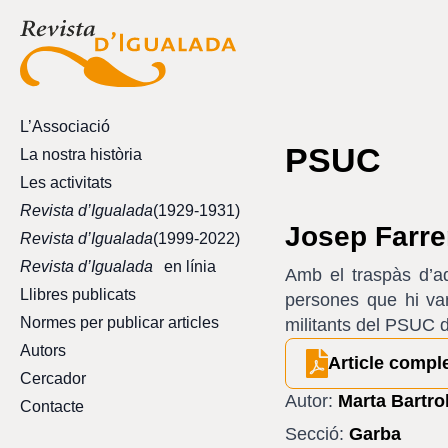
L’Associació
PSUC
La nostra història
Les activitats
Revista d’Igualada
(1929-1931)
Josep Farre
Revista d’Igualada
(1999-2022)
Revista d’Igualada
en línia
Amb el traspàs d’a
Llibres publicats
persones que hi van
Normes per publicar articles
militants del PSUC d
Autors
Article compl
Cercador
Autor:
Marta Bartr
Contacte
Secció:
Garba