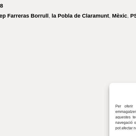
8
ep Farreras Borrull
,
la Pobla de Claramunt
,
Mèxic
,
P
Per oferir
emmagatzema
aquestes t
navegació o 
pot afectar 