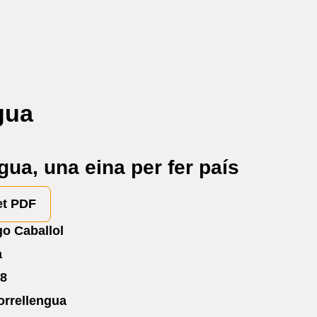
gua
gua, una eina per fer país
et PDF
o Caballol
a
8
orrellengua