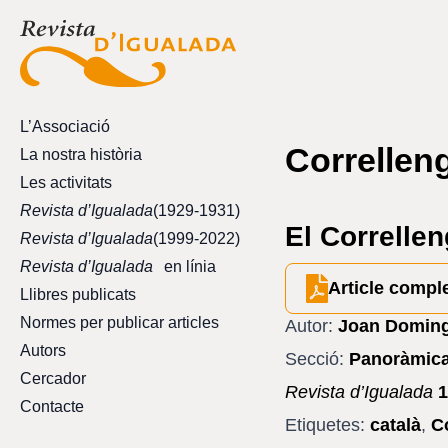
L’Associació
Correllen
La nostra història
Les activitats
Revista d’Igualada
(1929-1931)
El Correllen
Revista d’Igualada
(1999-2022)
Revista d’Igualada
en línia
Article compl
Llibres publicats
Normes per publicar articles
Autor:
Joan Doming
Autors
Secció:
Panoràmic
Cercador
Revista d’Igualada
1
Contacte
Etiquetes:
català
,
C