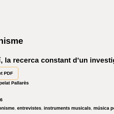
onisme
, la recerca constant d’un invest
et PDF
pelat Pallarès
6
ionisme
,
entrevistes
,
instruments musicals
,
música p