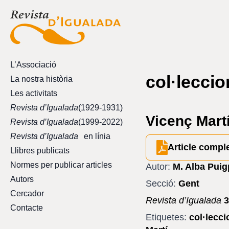
L’Associació
col·lecci
La nostra història
Les activitats
Revista d’Igualada
(1929-1931)
Vicenç Martí
Revista d’Igualada
(1999-2022)
Revista d’Igualada
en línia
Article compl
Llibres publicats
Normes per publicar articles
Autor:
M. Alba Puig
Autors
Secció:
Gent
Cercador
Revista d’Igualada
3
Contacte
Etiquetes:
col·lecc