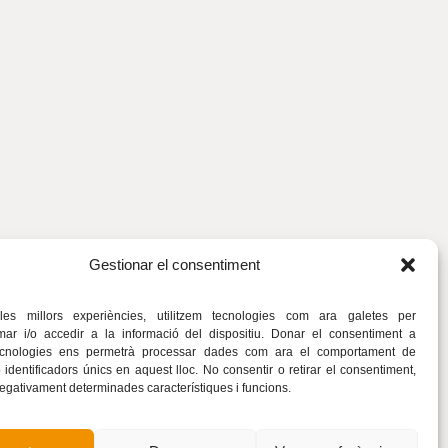
Gestionar el consentiment
 les millors experiències, utilitzem tecnologies com ara galetes per
r i/o accedir a la informació del dispositiu. Donar el consentiment a
ecnologies ens permetrà processar dades com ara el comportament de
identificadors únics en aquest lloc. No consentir o retirar el consentiment,
negativament determinades característiques i funcions.
Gavarró