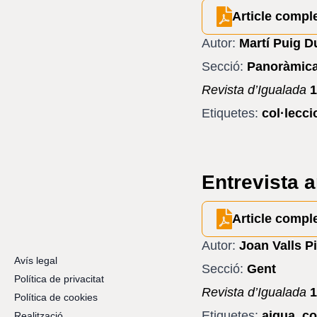
Article compl
Autor:
Martí Puig D
Secció:
Panoràmic
Revista d’Igualada
1
Etiquetes:
col·lecc
Entrevista 
Article compl
Autor:
Joan Valls P
Avís legal
Secció:
Gent
Política de privacitat
Revista d’Igualada
1
Política de cookies
Etiquetes:
aigua
,
co
Realització