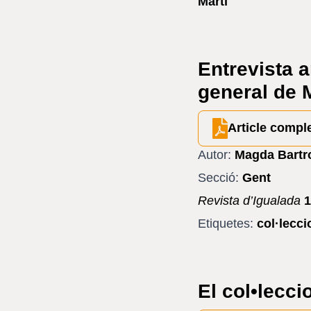
Martí
Entrevista 
general de 
Article compl
Autor:
Magda Bartro
Secció:
Gent
Revista d’Igualada
1
Etiquetes:
col·lecc
El col•lecc