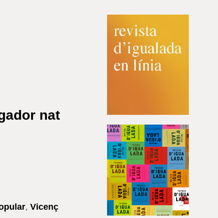
igador nat
opular
,
Vicenç