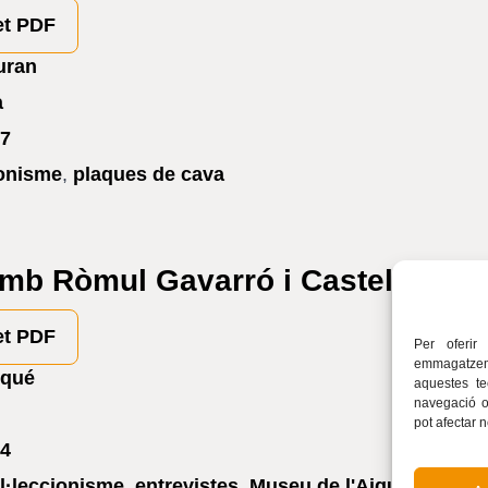
et PDF
uran
a
7
ionisme
,
plaques de cava
amb Ròmul Gavarró i Castelltort
et PDF
Per oferir
emmagatzema
iqué
aquestes t
navegació o 
pot afectar 
4
l·leccionisme
,
entrevistes
,
Museu de l'Aigua
,
Ròmul 