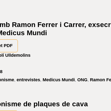
amb Ramon Ferrer i Carrer, exsecr
Medicus Mundi
et PDF
lí Ulldemolins
8
ionisme
,
entrevistes
,
Medicus Mundi
,
ONG
,
Ramon Fer
ionisme de plaques de cava