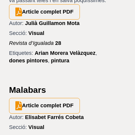
va passant teles i en salva poquíssimes.
Article complet PDF
Autor:
Julià Guillamon Mota
Secció:
Visual
Revista d’Igualada
28
Etiquetes:
Arian Morera Velàzquez
,
dones pintores
,
pintura
Malabars
Article complet PDF
Autor:
Elisabet Farrés Cobeta
Secció:
Visual