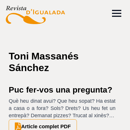
Toni Massanés
Sánchez
Puc fer-vos una pregunta?
Què heu dinat avui? Que heu sopat? Ha estat
a casa o a fora? Sols? Drets? Us heu fet un
entrepà? Demanat pizzes? Trucat al xinès?…
Article complet PDF