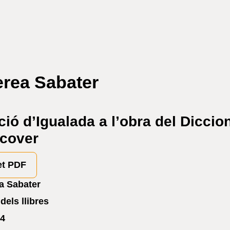
erea Sabater
ció d’Igualada a l’obra del Diccio
lcover
et PDF
ea Sabater
dels llibres
4