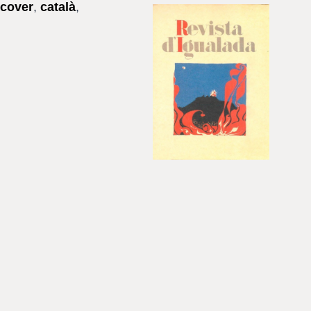
lcover
,
català
,