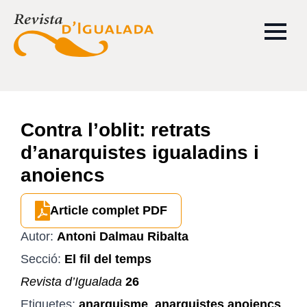
Contra l’oblit: retrats
d’anarquistes igualadins i
anoiencs
Article complet PDF
Autor:
Antoni Dalmau Ribalta
Secció:
El fil del temps
Revista d’Igualada
26
Etiquetes:
anarquisme
,
anarquistes anoiencs