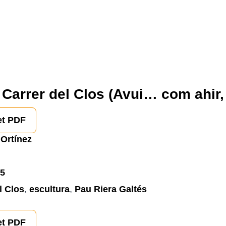
 Carrer del Clos (Avui… com ahir,
et PDF
Ortínez
5
l Clos
,
escultura
,
Pau Riera Galtés
et PDF