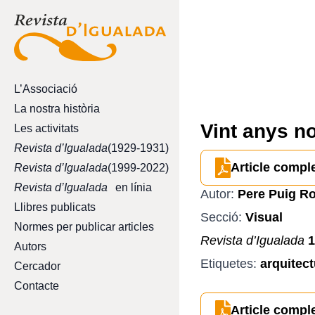
L’Associació
La nostra història
Vint anys n
Les activitats
Revista d’Igualada
(1929-1931)
Article compl
Revista d’Igualada
(1999-2022)
Revista d’Igualada
en línia
Autor:
Pere Puig R
Llibres publicats
Secció:
Visual
Normes per publicar articles
Revista d’Igualada
1
Autors
Etiquetes:
arquitec
Cercador
Contacte
Article compl