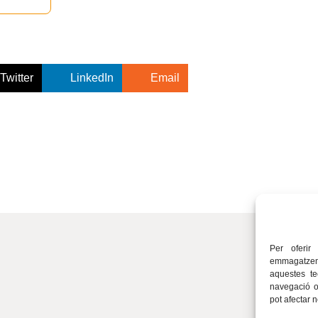
Twitter
LinkedIn
Email
Per oferir
emmagatzema
aquestes t
navegació o 
pot afectar 