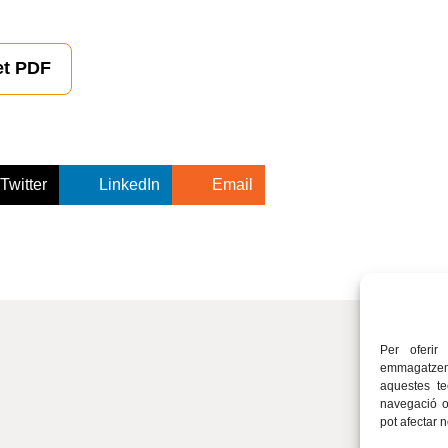
et PDF
Twitter
LinkedIn
Email
Per oferir
emmagatzema
aquestes t
navegació o 
pot afectar 