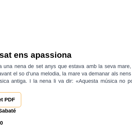
sat ens apassiona
a una nena de set anys que estava amb la seva mare,
avant el so d’una melodia, la mare va demanar als nens 
sica antiga. I la nena li va dir: «Aquesta música no po
et PDF
Sabaté
0