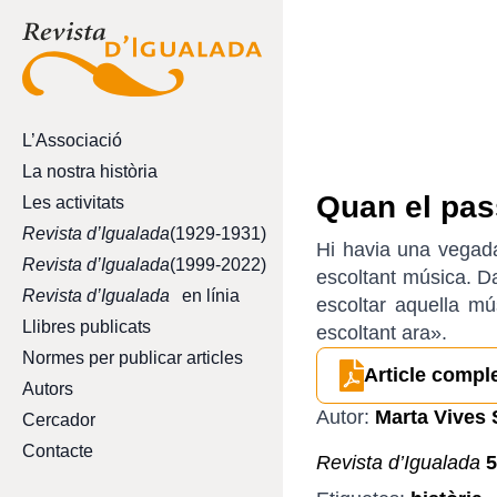
L’Associació
La nostra història
Quan el pas
Les activitats
Revista d’Igualada
(1929-1931)
Hi havia una vegad
Revista d’Igualada
(1999-2022)
escoltant música. D
Revista d’Igualada
en línia
escoltar aquella mú
Llibres publicats
escoltant ara».
Normes per publicar articles
Article compl
Autors
Autor:
Marta Vives 
Cercador
Contacte
Revista d’Igualada
5