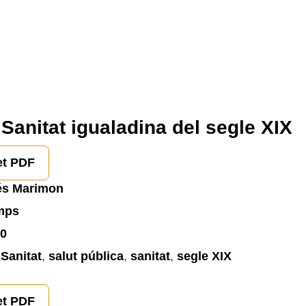
Sanitat igualadina del segle XIX
et PDF
és Marimon
emps
0
 Sanitat
,
salut pública
,
sanitat
,
segle XIX
et PDF