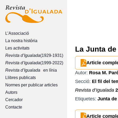
L’Associació
La nostra història
La Junta de 
Les activitats
Revista d’Igualada
(1929-1931)
Article compl
Revista d’Igualada
(1999-2022)
Revista d’Igualada
en línia
Autor:
Rosa M. Par
Llibres publicats
Secció:
El fil del t
Normes per publicar articles
Revista d’Igualada
2
Autors
Etiquetes:
Junta de
Cercador
Contacte
Article compl