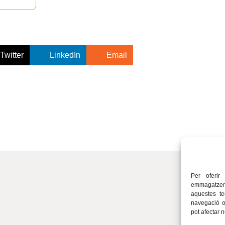
Twitter
LinkedIn
Email
Per oferir
emmagatzema
aquestes t
navegació o 
pot afectar 