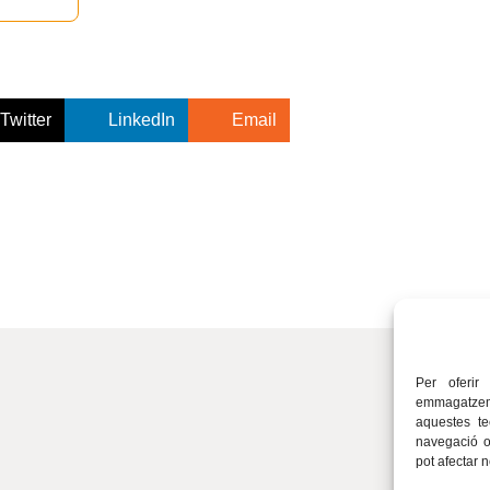
Twitter
LinkedIn
Email
Per oferir
emmagatzema
aquestes t
navegació o 
pot afectar 