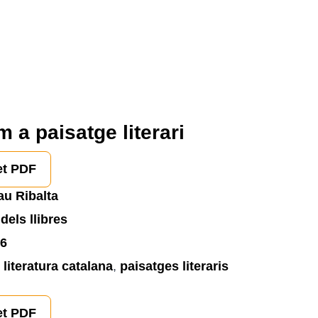
 a paisatge literari
et PDF
au Ribalta
dels llibres
6
,
literatura catalana
,
paisatges literaris
et PDF