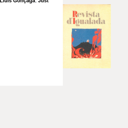
 Lluís Gonçaga
,
Just