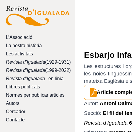
L’Associació
La nostra història
Esbarjo infa
Les activitats
Revista d’Igualada
(1929-1931)
Les estructures i or
Revista d’Igualada
(1999-2022)
les noies tinguessi
Revista d’Igualada
en línia
mateixa Església els
Llibres publicats
Article compl
Normes per publicar articles
Autor:
Antoni Dalm
Autors
Cercador
Secció:
El fil del t
Contacte
Revista d’Igualada
6