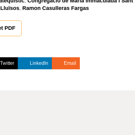
atequístic
,
Congregació de Maria Immaculada i Sant
,
Lluïsos
,
Ramon Casulleras Fargas
et PDF
Twitter
LinkedIn
Email