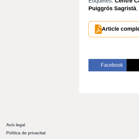
Etiquetes:
Centre C
Puiggrós Sagristà
Article compl
Facebook
Avís legal
Política de privacitat