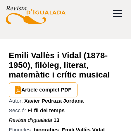
Emili Vallès i Vidal (1878-
1950), filòleg, literat,
matemàtic i crític musical
Article complet PDF
Autor:
Xavier Pedraza Jordana
Secció:
El fil del temps
Revista d’Igualada
13
Etiquetes:
biografies
,
Emili Vallès Vidal