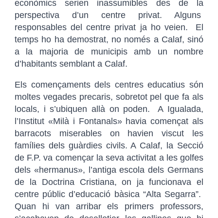
econòmics serien inassumibles des de la
perspectiva d’un centre privat. Alguns
responsables del centre privat ja ho veien. El
temps ho ha demostrat, no només a Calaf, sinó
a la majoria de municipis amb un nombre
d’habitants semblant a Calaf.
Els començaments dels centres educatius són
moltes vegades precaris, sobretot pel que fa als
locals, i s’ubiquen allà on poden. A Igualada,
l’Institut «Milà i Fontanals» havia començat als
barracots miserables on havien viscut les
famílies dels guàrdies civils. A Calaf, la Secció
de F.P. va començar la seva activitat a les golfes
dels «hermanus», l’antiga escola dels Germans
de la Doctrina Cristiana, on ja funcionava el
centre públic d’educació bàsica “Alta Segarra”.
Quan hi van arribar els primers professors,