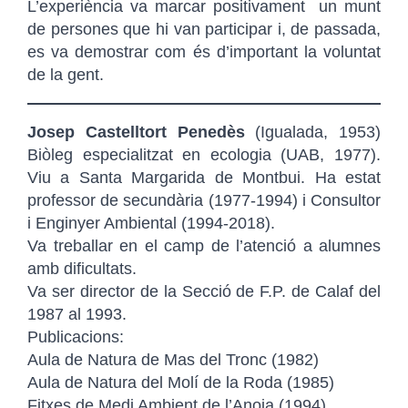
L’experiència va marcar positivament un munt
de persones que hi van participar i, de passada,
es va demostrar com és d’important la voluntat
Gestionar el consentiment
de la gent.
Per oferir les millors experiències, utilitzem tecnologies com ara galetes
per emmagatzemar i/o accedir a la informació del dispositiu. Donar el
Josep Castelltort Penedès
(Igualada, 1953)
consentiment a aquestes tecnologies ens permetrà processar dades com
Biòleg especialitzat en ecologia (UAB, 1977).
ara el comportament de navegació o identificadors únics en aquest lloc. No
Viu a Santa Margarida de Montbui. Ha estat
consentir o retirar el consentiment, pot afectar negativament determinades
característiques i funcions.
professor de secundària (1977-1994) i Consultor
i Enginyer Ambiental (1994-2018).
Va treballar en el camp de l’atenció a alumnes
Accepta
amb dificultats.
Va ser director de la Secció de F.P. de Calaf del
Denega
1987 al 1993.
Veure preferències
Publicacions:
Aula de Natura de Mas del Tronc (1982)
Política de cookies
Política de privacitat
Aula de Natura del Molí de la Roda (1985)
Fitxes de Medi Ambient de l’Anoia (1994)