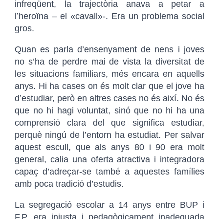
infreqüent, la trajectòria anava a petar a
l’heroïna – el «cavall»-. Era un problema social
gros.
Quan es parla d’ensenyament de nens i joves
no s’ha de perdre mai de vista la diversitat de
les situacions familiars, més encara en aquells
anys. Hi ha cases on és molt clar que el jove ha
d’estudiar, però en altres cases no és així. No és
que no hi hagi voluntat, sinó que no hi ha una
comprensió clara del que significa estudiar,
perquè ningú de l’entorn ha estudiat. Per salvar
aquest escull, que als anys 80 i 90 era molt
general, calia una oferta atractiva i integradora
capaç d’adreçar-se també a aquestes famílies
amb poca tradició d’estudis.
La segregació escolar a 14 anys entre BUP i
F.P. era injusta i pedagògicament inadequada