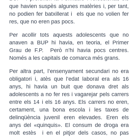
que havien suspès algunes matèries i, per tant,
no podien fer batxillerat i els que no volien fer
res, que no eren pas pocs.
Per acollir tots aquests adolescents que no
anaven a BUP hi havia, en teoria, el Primer
Grau de F.P. Però n’hi havia pocs centres.
Només a les capitals de comarca més grans.
Per altra part, l’ensenyament secundari no era
obligatori i, atès que l’edat laboral era als 16
anys, hi havia un buit que donava dret als
adolescents a no fer res i vagarejar pels carrers
entre els 14 i els 16 anys. Els carrers no eren,
certament, una bona escola i les taxes de
delinqüència juvenil eren elevades. Eren els
anys del «quinquis». El consum de droga era
molt estès i en el pitjor dels casos, no pas